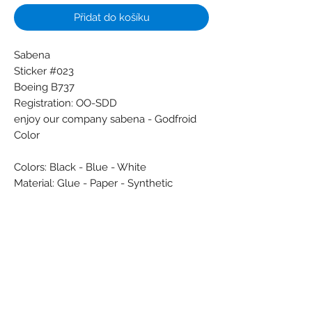
Přidat do košíku
Sabena
Sticker #023
Boeing B737
Registration: OO-SDD
enjoy our company sabena - Godfroid
Color
Colors: Black - Blue - White
Material: Glue - Paper - Synthetic
Condition: New
Dimensions (cm): 7 x 15,5
Weight (g): 3
Country: Belgium