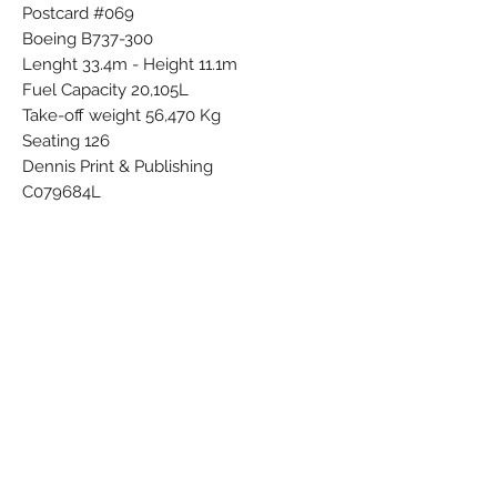
Postcard #069
Boeing B737-300
Lenght 33.4m - Height 11.1m
Fuel Capacity 20,105L
Take-off weight 56,470 Kg
Seating 126
Dennis Print & Publishing
C079684L
///5012491000167
92
DEN-684
Subscribe Form