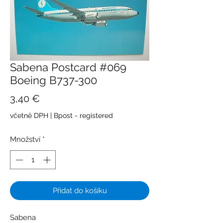
Sabena Postcard #069
Boeing B737-300
Cena
3,40 €
včetně DPH
|
Bpost - registered
Množství
*
Přidat do košíku
Sabena