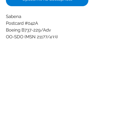
Sabena
Postcard #042A
Boeing B737-229/Adv
OO-SDO (MSN 21177/433)
Sabena Belgian World Airlines
Printed in Belgium by Dereume
Subscribe Form
Submit