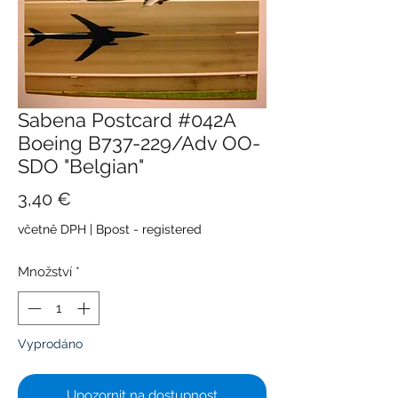
Sabena Postcard #042A
Boeing B737-229/Adv OO-
SDO "Belgian"
Cena
3,40 €
včetně DPH
|
Bpost - registered
Množství
*
Vyprodáno
Upozornit na dostupnost