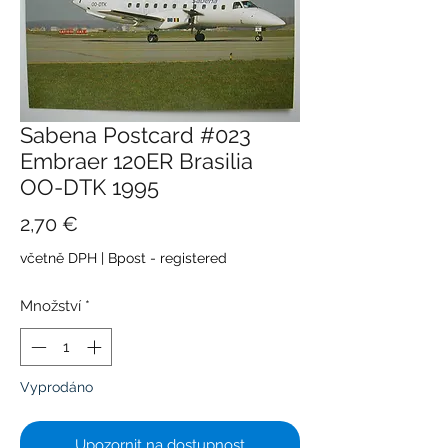
Sabena Postcard #023
Embraer 120ER Brasilia
OO-DTK 1995
Cena
2,70 €
včetně DPH
|
Bpost - registered
Množství
*
Vyprodáno
Upozornit na dostupnost