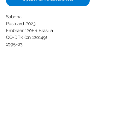
Sabena
Postcard #023
Embraer 120ER Brasilia
OO-DTK (cn 120149)
1995-03
at Brussels
Photo Thierry Pisson
PC-094
Subscribe Form
Submit