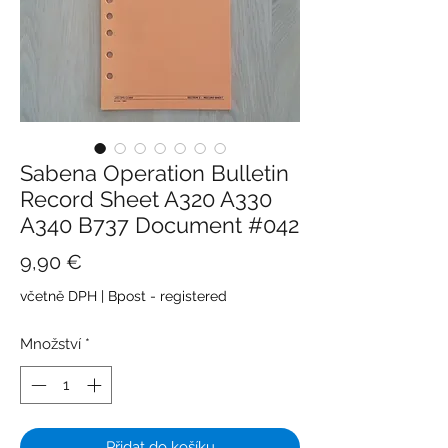
Sabena Operation Bulletin
Record Sheet A320 A330
A340 B737 Document #042
Cena
9,90 €
včetně DPH
|
Bpost - registered
Množství
*
Přidat do košíku