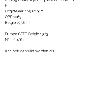
F
Uitgiftejaar: 1958/1962
OBP 1069
Belgie 1958 - 3
Europa CEPT België 1963
N° 1260/61
Kan ook gebruikt worden als
onderzetbordje voor koffietas.
Om zaken te serveren zoals nootjes,
snoep, pralines, kleine versnaperingen,
hapjes, tussendoortjes, amuses,
desserts, voorgerechtjes, ...
Material: Porcelain
Condition: New - never used
Dimensions (cm): 2,5 x 11,5
Weight (g): 85