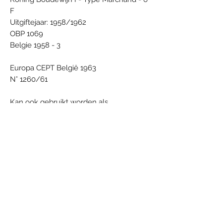
F
Uitgiftejaar: 1958/1962
OBP 1069
Belgie 1958 - 3
Europa CEPT België 1963
N° 1260/61
Kan ook gebruikt worden als
onderzetbordje voor koffietas.
Om zaken te serveren zoals nootjes,
snoep, pralines, kleine versnaperingen,
hapjes, tussendoortjes, amuses,
desserts, voorgerechtjes, ...
Material: Porcelain
Condition: New - never used
Dimensions (cm): 2,5 x 11,5
Weight (g): 85