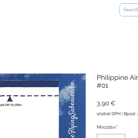
Home
Shop
About
Contact
Philippine Ai
#01
Cena
3,90 €
včetně DPH
|
Bpost 
Množství
*