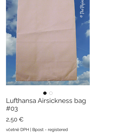
Lufthansa Airsickness bag
#03
Cena
2,50 €
včetně DPH
|
Bpost - registered