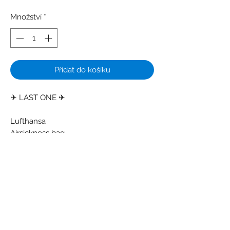
Množství
*
Přidat do košíku
✈ LAST ONE ✈
Lufthansa
Airsickness bag
Colors: Dark grey - White
Material: Paper - Plastic
Condition: Some creases