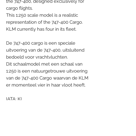
the 747-400, designed exclusively for
cargo flights.
This 1:250 scale model is a realistic
representation of the 747-400 Cargo.
KLM currently has four in its fleet.
De 747-400 cargo is een speciale
uitvoering van de 747-400, uitsluitend
bedoeld voor vrachtvluchten.
Dit schaalmodel met een schaal van
1:250 is een natuurgetrouwe uitvoering
van de 747-400 Cargo waarvan de KLM
er momenteel vier in haar vloot heeft.
IATA: KL
ICAO: KLM
Callsign: KLM
Airline Full Name: Koninklijke Luchtvaart
Maatschappij - Air France-KLM group
Country: Netherlands