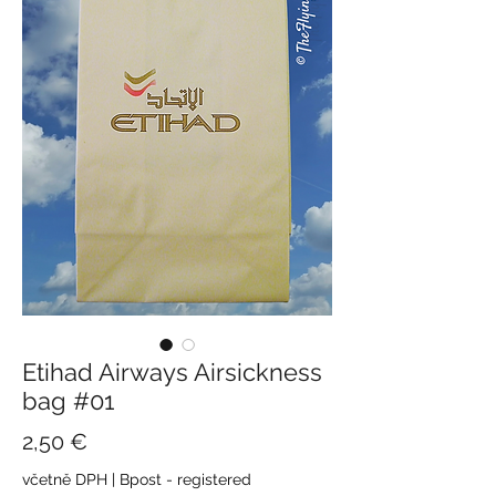
Etihad Airways Airsickness
bag #01
Cena
2,50 €
včetně DPH
|
Bpost - registered