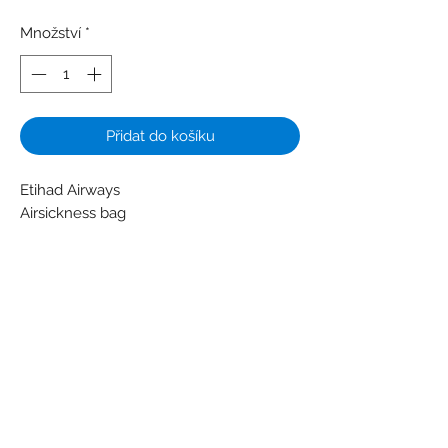
Množství
*
Přidat do košíku
Etihad Airways
Airsickness bag
Colors: Gold - Red - White - Yellow
Material: Metal - Paper - Plastic
Condition: New
Subscribe Form