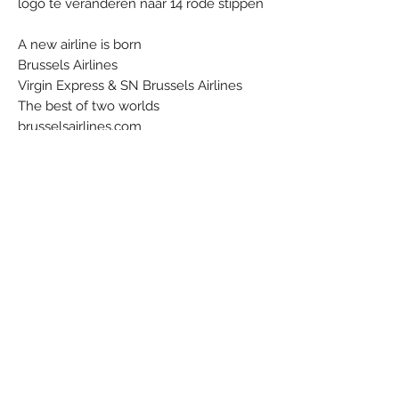
logo te veranderen naar 14 rode stippen
A new airline is born
Brussels Airlines
Virgin Express & SN Brussels Airlines
The best of two worlds
brusselsairlines.com
Date: 20061107
Brand: Brussels Airlines
Colors: Blue - Red - White
Material: Chocolate - Paper
Condition: New
Dimensions (cm): 3 x 4 x 4
Weight (g): 27
Country: Belgium