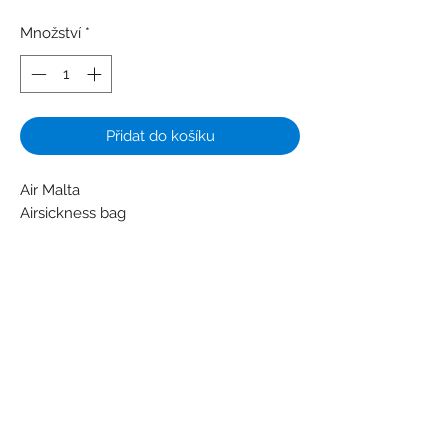
Množství
*
Přidat do košíku
Air Malta
Airsickness bag
Colors: Blue - Red - White
Material: Paper - Plastic
Condition: New
Subscribe Form